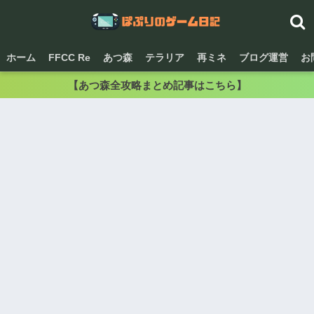
ホーム
FFCC Re
あつ森
テラリア
再ミネ
ブログ運営
お
【あつ森全攻略まとめ記事はこちら】