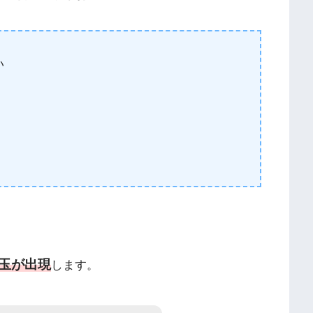
い
玉が出現
します。