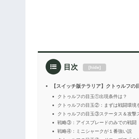
目次
[
hide
]
【スイッチ版テラリア】クトゥルフの
クトゥルフの目玉①出現条件は？
クトゥルフの目玉②：まずは戦闘環境
クトゥルフの目玉③ステータス＆攻撃
戦略③：アイスブレードのみでの戦闘
戦略④：ミニシャークが１番強い説