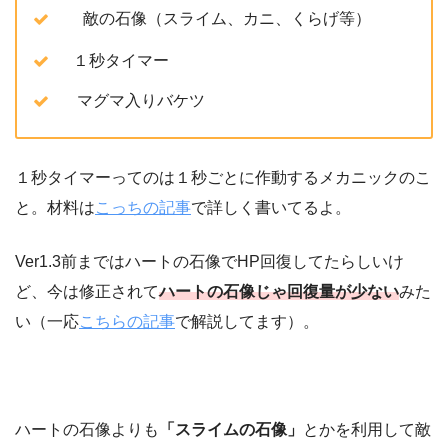
敵の石像（スライム、カニ、くらげ等）
１秒タイマー
マグマ入りバケツ
１秒タイマーってのは１秒ごとに作動するメカニックのこ
と。材料は
こっちの記事
で詳しく書いてるよ。
Ver1.3前まではハートの石像でHP回復してたらしいけ
ど、今は修正されて
ハートの石像じゃ回復量が少ない
みた
い（一応
こちらの記事
で解説してます）。
ハートの石像よりも
「スライムの石像」
とかを利用して敵