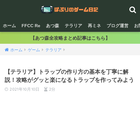
ホーム
FFCC Re
あつ森
テラリア
再ミネ
ブログ運営
お
【あつ森全攻略まとめ記事はこちら】
ホーム
ゲーム
テラリア
【テラリア】トラップの作り方の基本を丁寧に解
説！攻略がグッと楽になるトラップを作ってみよう
2021年10月10日
2分