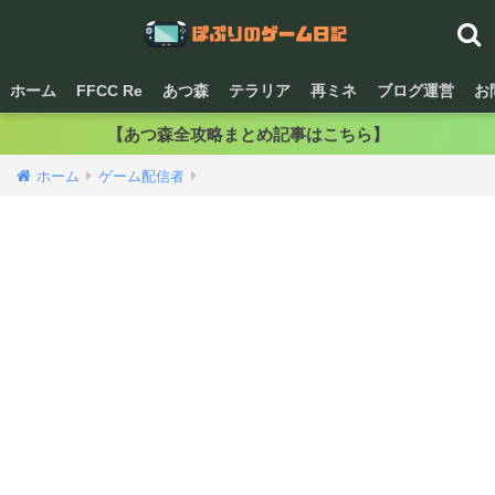
ホーム
FFCC Re
あつ森
テラリア
再ミネ
ブログ運営
お
【あつ森全攻略まとめ記事はこちら】
ホーム
ゲーム配信者