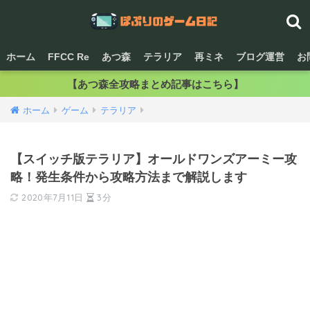
ホーム
FFCC Re
あつ森
テラリア
再ミネ
ブログ運営
お
【あつ森全攻略まとめ記事はこちら】
ホーム
ゲーム
テラリア
【スイッチ版テラリア】オールドワンズアーミー攻
略！発生条件から攻略方法まで解説します
2020年7月11日
3分