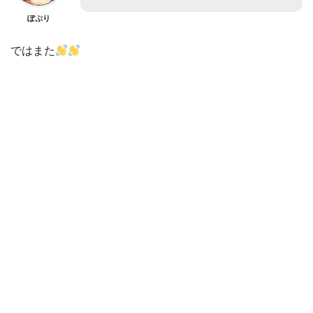
ぽぷり
ではまた