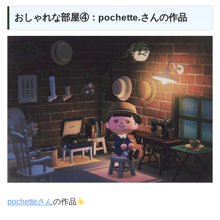
おしゃれな部屋④：pochette.さんの作品
pochetteさん
の作品