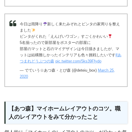
今日は雨降り
新しく来たみぞれとビンタの家周りを整え
ました
ビンタがくれた「えんげいワゴン」すごくかわいい
5名揃ったので新部屋をポスターの部屋に
部屋のマットと石のマイデザインは今日描きましたが、マ
ットは結構難しかったインテリアも色々挑戦したいです
#あ
つまれどうぶつの森
pic.twitter.com/5ks39Ffydo
— でていう☆あつ森・とび森 (@deteiu_box)
March 25,
2020
【あつ森】マイホームレイアウトのコツ。職
人のレイアウトをみて分かったこと