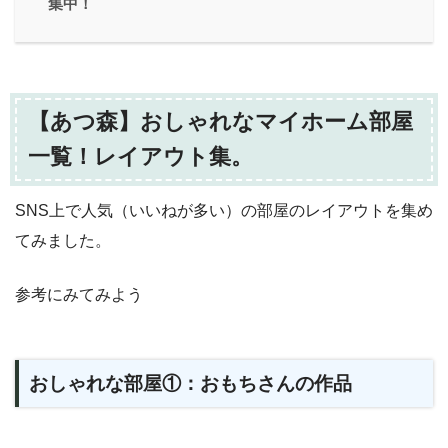
集中！
【あつ森】おしゃれなマイホーム部屋
一覧！レイアウト集。
SNS上で人気（いいねが多い）の部屋のレイアウトを集め
てみました。
参考にみてみよう
おしゃれな部屋①：おもちさんの作品