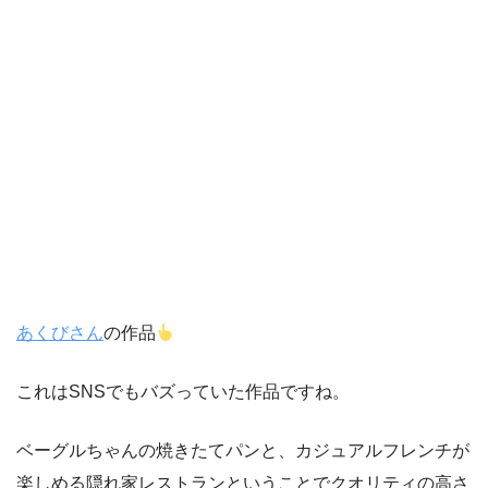
あくびさん
の作品
これはSNSでもバズっていた作品ですね。
ベーグルちゃんの焼きたてパンと、カジュアルフレンチが
楽しめる隠れ家レストランということでクオリティの高さ