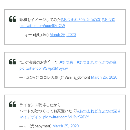
昭和をイメージしてみた
#あつまれどうぶつの森
#あつ森
pic.twitter.com/uuo4f8rtOW
— はー (@f_o5c)
March 26, 2020
*:.｡o*海辺のお家*ﾟ・*:..
#あつ森
#あつまれどうぶつの森
pic.twitter.com/SRja3MSycw
— ばにら@ココレカ島 (@Vanilla_domori)
March 26, 2020
ライセンス取得したから
ハートの陸つくってお家置いた ♡
#あつまれどうぶつの森
#
マイデザイン
pic.twitter.com/vUJvr59D8f
— ℴ ‍ ‍ (@babymsrr)
March 25, 2020