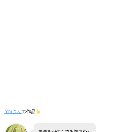
mm
さん
の作品
モデルが住んでる部屋やん