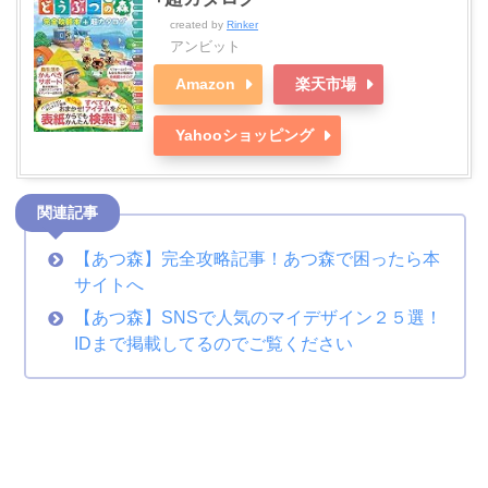
created by
Rinker
アンビット
Amazon
楽天市場
Yahooショッピング
関連記事
【あつ森】完全攻略記事！あつ森で困ったら本
サイトへ
【あつ森】SNSで人気のマイデザイン２５選！
IDまで掲載してるのでご覧ください