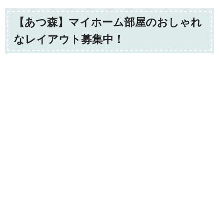
【あつ森】マイホーム部屋のおしゃれ
なレイアウト募集中！