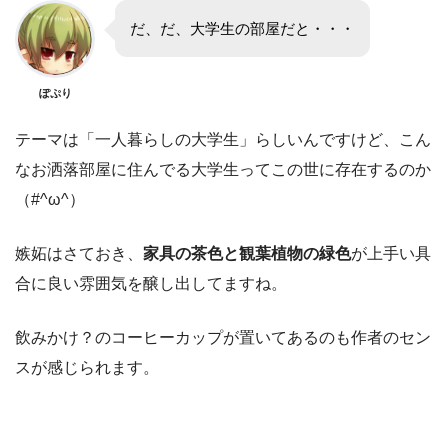
だ、だ、大学生の部屋だと・・・
ぽぷり
テーマは「一人暮らしの大学生」らしいんですけど、こん
なお洒落部屋に住んでる大学生ってこの世に存在するのか
（#^ω^）
嫉妬はさておき、
家具の茶色と観葉植物の緑色
が上手い具
合に良い雰囲気を醸し出してますね。
飲みかけ？のコーヒーカップが置いてあるのも作者のセン
スが感じられます。