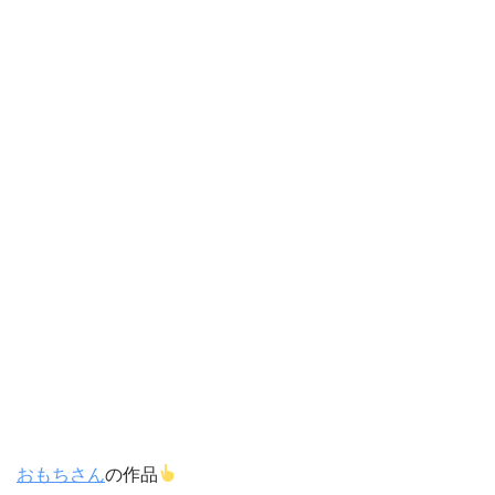
おもちさん
の作品