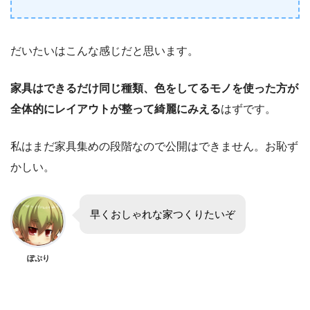
だいたいはこんな感じだと思います。
家具はできるだけ同じ種類、色をしてるモノを使った方が
全体的にレイアウトが整って綺麗にみえる
はずです。
私はまだ家具集めの段階なので公開はできません。お恥ず
かしい。
早くおしゃれな家つくりたいぞ
ぽぷり