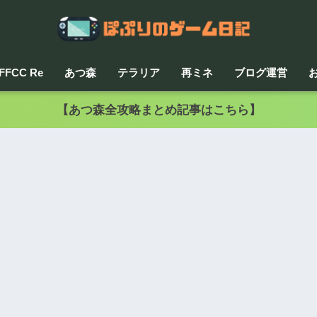
FFCC Re
あつ森
テラリア
再ミネ
ブログ運営
【あつ森全攻略まとめ記事はこちら】