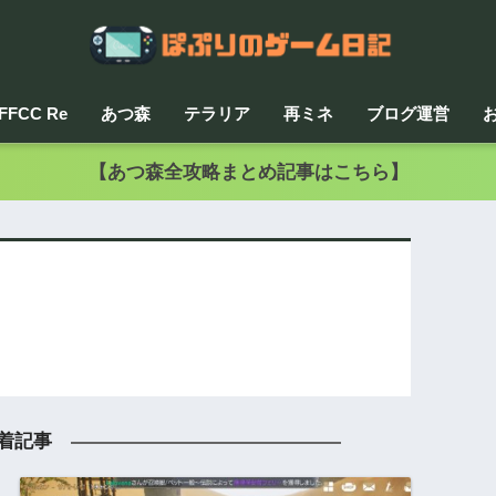
FFCC Re
あつ森
テラリア
再ミネ
ブログ運営
【あつ森全攻略まとめ記事はこちら】
着記事