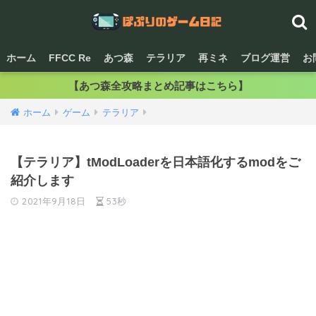
ホーム
FFCC Re
あつ森
テラリア
再ミネ
ブログ運営
お
【あつ森全攻略まとめ記事はこちら】
ホーム
ゲーム
テラリア
【テラリア】tModLoaderを日本語化するmodをご
紹介します
2021年9月18日
53秒