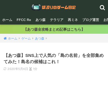
ホーム
FFCC Re
あつ森
テラリア
再ミネ
ブログ運営
お
【あつ森全攻略まとめ記事はこちら】
ホーム
ゲーム
あつ森
【あつ森】SNS上で人気の「島の名前」を全部集め
てみた！島名の候補はこれ！
2020年5月6日
1分