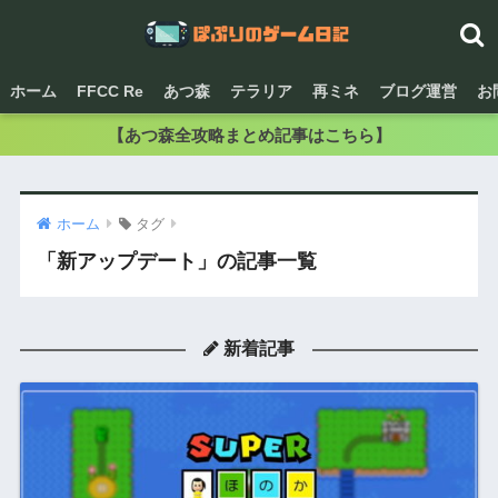
ホーム
FFCC Re
あつ森
テラリア
再ミネ
ブログ運営
お
【あつ森全攻略まとめ記事はこちら】
ホーム
タグ
「新アップデート」の記事一覧
新着記事