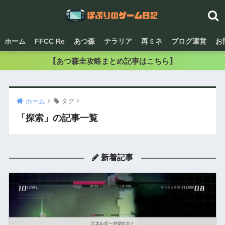
ホーム
FFCC Re
あつ森
テラリア
再ミネ
ブログ運営
お
【あつ森全攻略まとめ記事はこちら】
ホーム
タグ
「探索」の記事一覧
新着記事