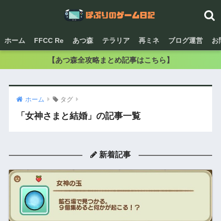
ホーム
FFCC Re
あつ森
テラリア
再ミネ
ブログ運営
お
【あつ森全攻略まとめ記事はこちら】
ホーム
タグ
「女神さまと結婚」の記事一覧
新着記事