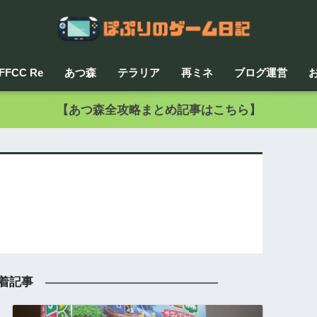
FFCC Re
あつ森
テラリア
再ミネ
ブログ運営
【あつ森全攻略まとめ記事はこちら】
着記事