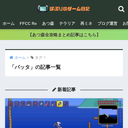
ホーム
FFCC Re
あつ森
テラリア
再ミネ
ブログ運営
お
【あつ森全攻略まとめ記事はこちら】
ホーム
タグ
「バッタ」の記事一覧
新着記事