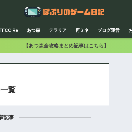
FFCC Re
あつ森
テラリア
再ミネ
ブログ運営
【あつ森全攻略まとめ記事はこちら】
一覧
着記事