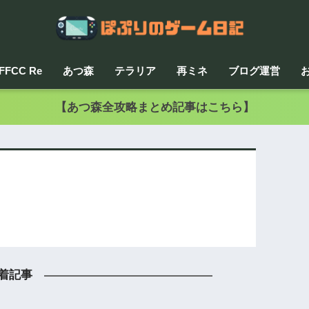
FFCC Re
あつ森
テラリア
再ミネ
ブログ運営
【あつ森全攻略まとめ記事はこちら】
着記事