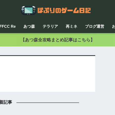
FFCC Re
あつ森
テラリア
再ミネ
ブログ運営
【あつ森全攻略まとめ記事はこちら】
着記事