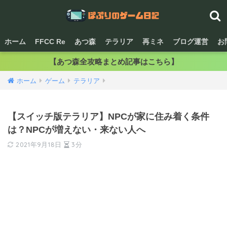
ホーム
FFCC Re
あつ森
テラリア
再ミネ
ブログ運営
お
【あつ森全攻略まとめ記事はこちら】
ホーム
ゲーム
テラリア
【スイッチ版テラリア】NPCが家に住み着く条件
は？NPCが増えない・来ない人へ
2021年9月18日
3分