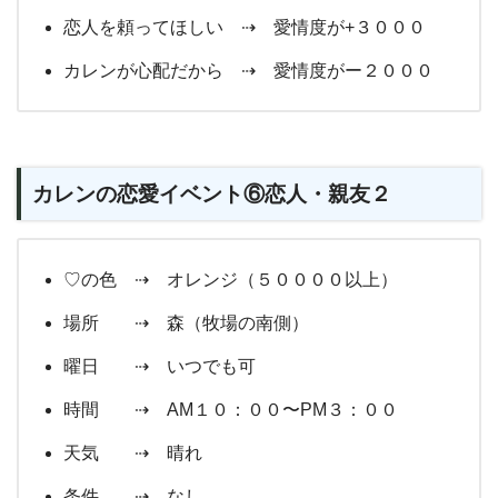
恋人を頼ってほしい ⇢ 愛情度が+３０００
カレンが心配だから ⇢ 愛情度がー２０００
カレンの恋愛イベント⑥恋人・親友２
♡の色 ⇢ オレンジ（５００００以上）
場所 ⇢ 森（牧場の南側）
曜日 ⇢ いつでも可
時間 ⇢ AM１０：００〜PM３：００
天気 ⇢ 晴れ
条件 ⇢ なし