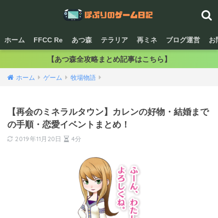
ホーム
FFCC Re
あつ森
テラリア
再ミネ
ブログ運営
お
【あつ森全攻略まとめ記事はこちら】
ホーム
ゲーム
牧場物語
【再会のミネラルタウン】カレンの好物・結婚まで
の手順・恋愛イベントまとめ！
2019年11月20日
4分