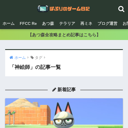
ホーム
FFCC Re
あつ森
テラリア
再ミネ
ブログ運営
お
【あつ森全攻略まとめ記事はこちら】
ホーム
タグ
「神絵師」の記事一覧
新着記事