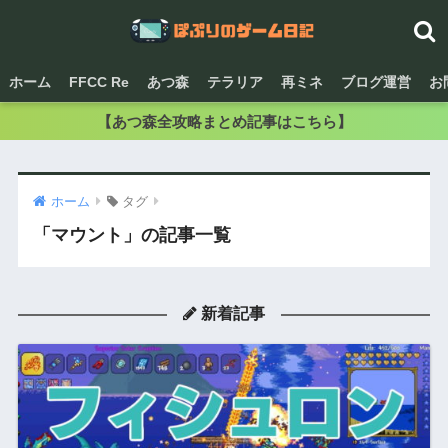
ホーム
FFCC Re
あつ森
テラリア
再ミネ
ブログ運営
お
【あつ森全攻略まとめ記事はこちら】
ホーム
タグ
「マウント」の記事一覧
新着記事