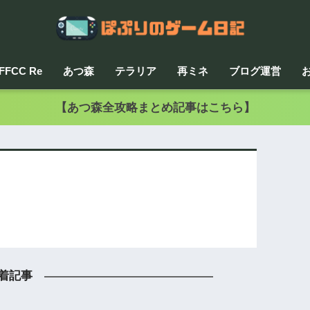
FFCC Re
あつ森
テラリア
再ミネ
ブログ運営
【あつ森全攻略まとめ記事はこちら】
着記事