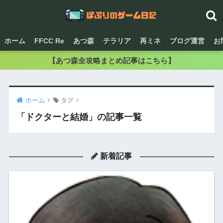
ホーム
FFCC Re
あつ森
テラリア
再ミネ
ブログ運営
お
【あつ森全攻略まとめ記事はこちら】
ホーム
タグ
「ドクターと結婚」の記事一覧
新着記事