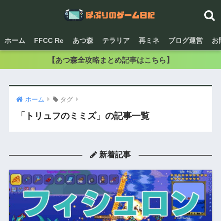
ホーム
FFCC Re
あつ森
テラリア
再ミネ
ブログ運営
お
【あつ森全攻略まとめ記事はこちら】
ホーム
タグ
「トリュフのミミズ」の記事一覧
新着記事